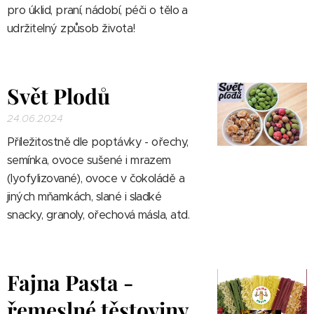
pro úklid, praní, nádobí, péči o tělo a
udržitelný způsob života!
Svět Plodů
24.06.2024
Příležitostně dle poptávky -
ořechy,
semínka, ovoce sušené i mrazem
(lyofylizované), ovoce v čokoládě a
jiných mňamkách, slané i sladké
snacky, granoly, ořechová másla, atd.
Fajna Pasta -
řemeslné těstoviny