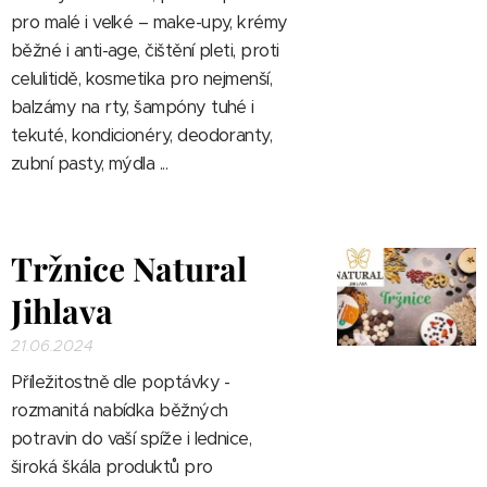
pro malé i velké – make-upy, krémy
běžné i anti-age, čištění pleti, proti
celulitidě, kosmetika pro nejmenší,
balzámy na rty, šampóny tuhé i
tekuté, kondicionéry, deodoranty,
zubní pasty, mýdla ...
Tržnice Natural
Jihlava
21.06.2024
Příležitostně dle poptávky -
rozmanitá nabídka běžných
potravin do vaší spíže i lednice,
široká škála produktů pro