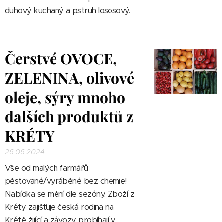
duhový kuchaný a pstruh lososový.
Čerstvé OVOCE,
ZELENINA, olivové
oleje, sýry mnoho
dalších produktů z
KRÉTY
26.06.2024
Vše od malých farmářů
pěstované/vyráběné bez chemie!
Nabídka se mění dle sezóny.
Zboží z
Kréty zajišťuje česká rodina na
Krétě žijící a závozy probíhají v