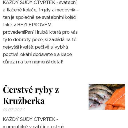
KAŽDÝ SUDÝ ČTVRTEK - svatební
a tlačené koláče, frgály a medovník -
ten je společně se svatebními koláči
také v BEZLEPKOVÉM
provedení!
Paní Hrubá, která pro vás
tyto dobroty peče, si zakládá na té
nejvyšší kvalitě, pečlivě si vybírá
poctivé lokální dodavatele a klade
důraz i na ten nejmenší detail!
Čerstvé ryby z
Kružberka
01.07.2024
KAŽDÝ SUDÝ ČTVRTEK -
momentálně v nabídce pstruh