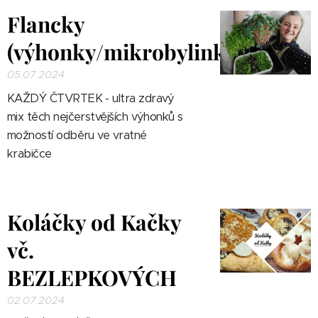
Flancky
(výhonky/mikrobylinky)
05.07.2024
KAŽDÝ ČTVRTEK - ultra zdravý
mix těch nejčerstvějších výhonků s
možností odběru ve vratné
krabičce
Koláčky od Kačky
vč.
BEZLEPKOVÝCH
02.07.2024