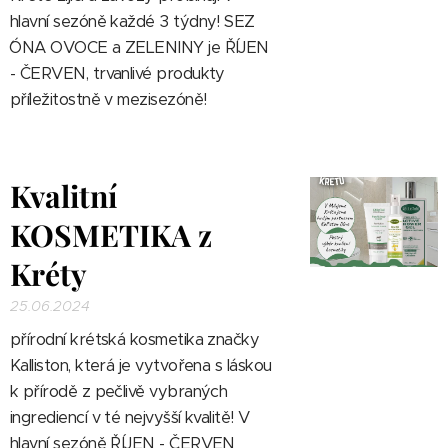
hlavní sezóně každé 3 týdny!
SEZ
´ÓNA OVOCE a ZELENINY je ŘÍJEN
- ČERVEN, trvanlivé produkty
příležitostně v mezisezóně!
Kvalitní
KOSMETIKA z
Kréty
25.06.2024
přírodní krétská kosmetika značky
Kalliston, která je vytvořena s láskou
k přírodě z pečlivě vybraných
ingrediencí v té nejvyšší kvalitě!
V
hlavní sezóně ŘÍJEN - ČERVEN