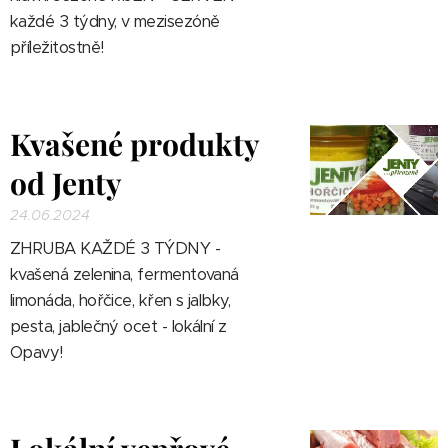
každé 3 týdny, v mezisezóně
p
říležitostně
!
Kvašené produkty
od Jenty
24.06.2024
ZHRUBA KAŽDÉ 3 TÝDNY -
kvašená zelenina, fermentovaná
limonáda, hořčice, křen s jalbky,
pesta, jablečný ocet - lokální z
Opavy!