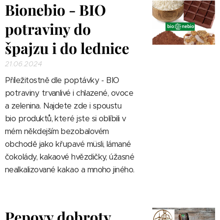
Bionebio - BIO
potraviny do
špajzu i do lednice
21.06.2024
Příležitostně dle poptávky -
BIO
potraviny trvanlivé i chlazené, ovoce
a zelenina. Najdete zde i spoustu
bio produktů, které jste si oblíbili v
mém někdejším bezobalovém
obchodě jako křupavé müsli, lámané
čokolády, kakaové hvězdičky, úžasné
nealkalizované kakao a mnoho jiného.
Pepovy dobroty