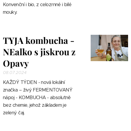
Konvenční i bio, z celozrnné i bílé
mouky.
TYJA kombucha -
NEalko s jiskrou z
Opavy
08.07.2024
KAŽDÝ TÝDEN - nová lokální
značka – živý FERMENTOVANÝ
nápoj - KOMBUCHA - absolutně
bez chemie, jehož základem je
zelený čaj.