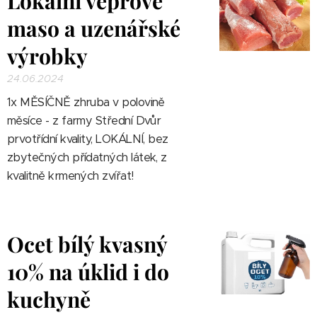
Lokální vepřové
maso a uzenářské
výrobky
24.06.2024
1x MĚSÍČNĚ zhruba v polovině
měsíce - z farmy Střední Dvůr
prvotřídní kvality, LOKÁLNÍ, bez
zbytečných přídatných látek, z
kvalitně krmených zvířat!
Ocet bílý kvasný
10% na úklid i do
kuchyně