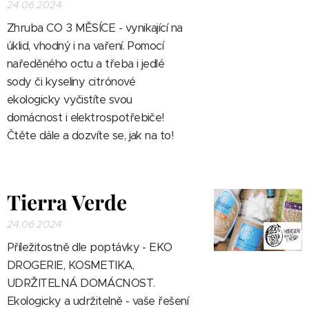
24.06.2024
Zhruba CO 3 MĚSÍCE - vynikající na
úklid, vhodný i na vaření. Pomocí
naředěného octu a třeba i jedlé
sody či kyseliny citrónové
ekologicky vyčistíte svou
domácnost i elektrospotřebiče!
Čtěte dále a dozvíte se, jak na to!
Tierra Verde
24.06.2024
Příležitostně dle poptávky - EKO
DROGERIE, KOSMETIKA,
UDRŽITELNÁ DOMÁCNOST.
E
kologicky a udržitelně - vaše řešení