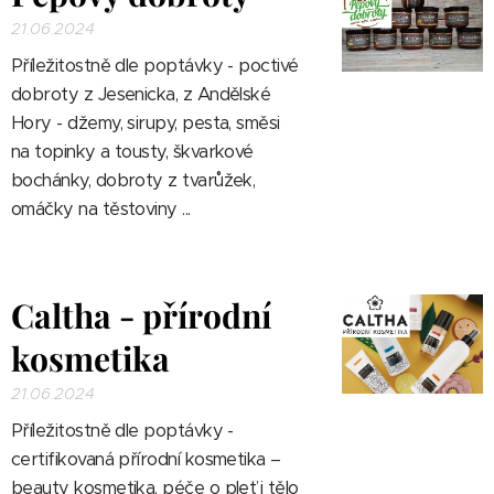
21.06.2024
Příležitostně dle poptávky -
poctivé
dobroty z Jesenicka, z Andělské
Hory - džemy, sirupy, pesta, směsi
na topinky a tousty, škvarkové
bochánky, dobroty z tvarůžek,
omáčky na těstoviny ...
Caltha - přírodní
kosmetika
21.06.2024
Příležitostně dle poptávky -
certifikovaná přírodní kosmetika –
beauty kosmetika, péče o pleť i tělo