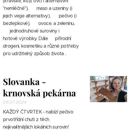
(kravské, kozí, ovčí i alternativní
"nemléčné"), 🥩 maso a uzeniny (i
jejich vege alternativy), 🥐 pečivo (i
bezlepkové), 🍎 ovoce, a zeleninu,
🌾 jednodruhové suroviny i 🥫
hotové výrobky. Dále 🧴přírodní
drogerii, kosmetiku a různé potřeby
pro udržitelný způsob života .
Slovanka -
krnovská pekárna
09.07.2024
KAŽDÝ ČTVRTEK -
nabízí pečivo
prvotřídní chuti z těch
nejkvalitnějších lokálních surovin!