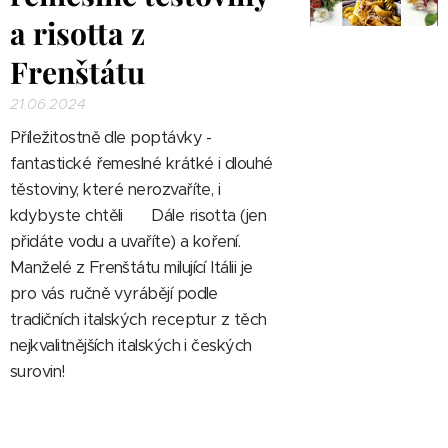
a risotta z
Frenštátu
21.06.2024
Příležitostně dle poptávky -
fantastické řemeslné krátké i dlouhé
těstoviny
, které nerozvaříte, i
kdybyste chtěli 🤩 Dále risotta (jen
přidáte vodu a uvaříte) a koření.
Manželé z Frenštátu milující Itálii je
pro vás ručně vyrábějí podle
tradičních italských receptur z těch
nejkvalitnějších italských i českých
surovin!