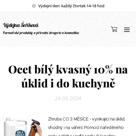
Výdejní den: každý čtvrtek 14-18 hod
Výdejna Šeříková
Farmářské produkty a přírodní drogerie a kosmetika
Ocet bílý kvasný 10% na
úklid i do kuchyně
24.06.2024
Zhruba CO 3 MĚSÍCE - vynikající na úklid,
vhodný i na vaření. Pomocí naředěného