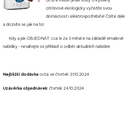
octu a třeba i jedlé sody či kyseliny
citrónové ekologicky vyčistíte svou
domácnost i elektrospotřebiče! Čtěte dále
a dozvíte se, jak na to!
📌 Kdy a jak OBJEDNAT: cca 1x za 3 měsíce na základě emailové
nabídky - neváhejte se přihlásit o odběr aktuálních nabídek
😉
Nejbližší dodávka
octa: ve čtvrtek 31.10.2024
Uzávěrka objednávek
: čtvrtek 24.10.2024