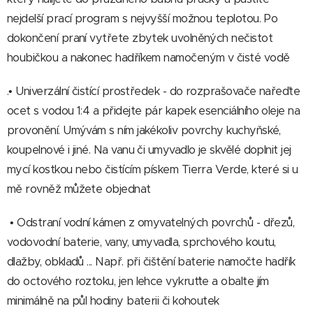
nejdelší prací program s nejvyšší možnou teplotou. Po
dokončení praní vytřete zbytek uvolněných nečistot
houbičkou a nakonec hadříkem namočeným v čisté vodě
.• Univerzální čistící prostředek - do rozprašovače nařeďte
ocet s vodou 1:4 a přidejte pár kapek esenciálního oleje na
provonění. Umývám s ním jakékoliv povrchy kuchyňské,
koupelnové i jiné.
Na vanu či umyvadlo
je skvělé doplnit jej
mycí kostkou nebo čistícím pískem Tierra Verde, které si u
mě rovněž můžete objednat
• Odstraní vodní kámen z omyvatelných povrchů - dřezů,
vodovodní baterie, vany, umyvadla, sprchového koutu,
dlažby, obkladů ... Např. při čištění baterie namočte hadřík
do octového roztoku, jen lehce vykruťte a obalte jím
minimálně na půl hodiny baterii či kohoutek