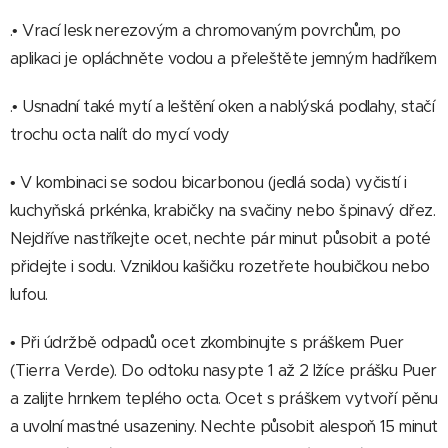
.• Vrací lesk nerezovým a chromovaným povrchům, po
aplikaci je opláchněte vodou a přeleštěte jemným hadříkem
.• Usnadní také mytí a leštění oken a nablýská podlahy, stačí
trochu octa nalít do mycí vody
• V kombinaci se sodou bicarbonou (jedlá soda) vyčistí i
kuchyňská prkénka, krabičky na svačiny nebo špinavý dřez.
Nejdříve nastříkejte ocet, nechte pár minut působit a poté
přidejte i sodu. Vzniklou kašičku rozetřete houbičkou nebo
lufou.
• Při údržbě odpadů ocet zkombinujte s práškem Puer
(Tierra Verde). Do odtoku nasypte 1 až 2 lžíce prášku Puer
a zalijte hrnkem teplého octa. Ocet s práškem vytvoří pěnu
a uvolní mastné usazeniny. Nechte působit alespoň 15 minut