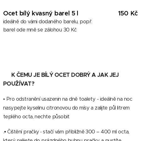
Ocet bílý kvasný barel 5 l
150 Kč
ideálně do vámi dodaného barelu, popř.
barel ode mně se zálohou 30 Kč
K ČEMU JE BÍLÝ OCET DOBRÝ A JAK JEJ
☝️
POUŽÍVAT?
• Pro odstranění usazenin na dně toalety - ideálně na noc
nasypejte kyselinu citronovou do mísy a zalijte půl litrem
teplého octa, nechte působit
.•
stačí vám přibližně 300 – 400 ml octa,
Čištění pračky
-
který nalijete do prázdného bubnu pračky a pustíte