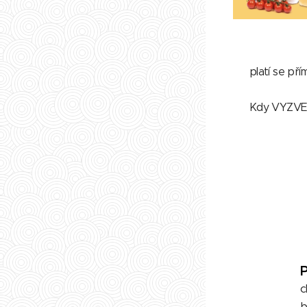
☝️ platí se pří
📌 Kdy VYZVEDN
c
b