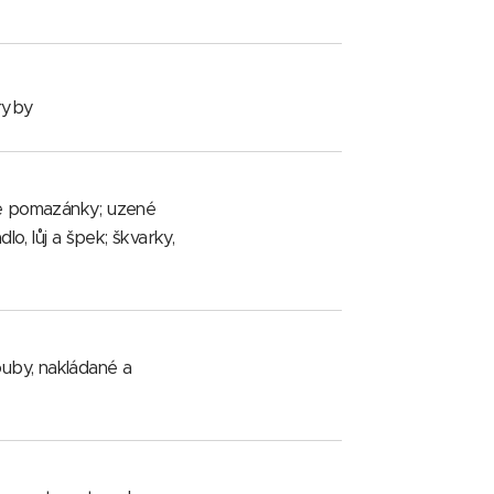
 ryby
ové pomazánky; uzené
o, lůj a špek; škvarky,
ouby, nakládané a