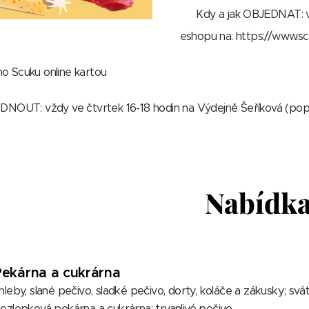
📌 Kdy a jak OBJEDNAT: v
eshopu na: https://www.s
mo Scuku online kartou
OUT: vždy ve čtvrtek 16-18 hodin na Výdejně Šeříková (popř
Nabídk
Pekárna a cukrárna
hleby, slané pečivo, sladké pečivo, dorty, koláče a zákusky; svá
ezlepková pekárna a cukrárna; trvanlivé pečivo