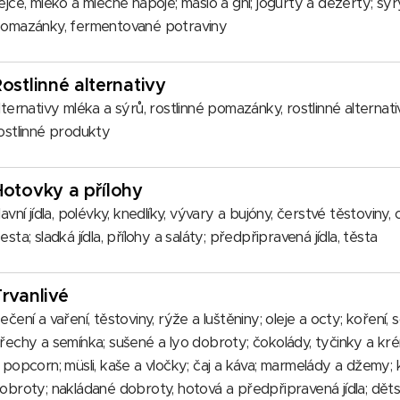
ejce, mléko a mléčné nápoje; máslo a ghí; jogurty a dezerty; sýr
omazánky, fermentované potraviny
ostlinné alternativy
lternativy mléka a sýrů, rostlinné pomazánky, rostlinné alterna
ostlinné produkty
otovky a přílohy
lavní jídla, polévky, knedlíky, vývary a bujóny, čerstvé těstoviny
esta; sladká jídla, přílohy a saláty; předpřipravená jídla, těsta
rvanlivé
ečení a vaření, těstoviny, rýže a luštěniny; oleje a octy; koření, 
řechy a semínka; sušené a lyo dobroty; čokolády, tyčinky a kr
 popcorn; müsli, kaše a vločky; čaj a káva; marmelády a džemy; ke
obroty; nakládané dobroty, hotová a předpřipravená jídla; děts