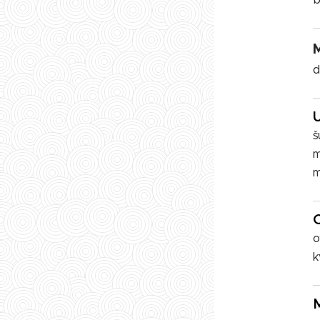
d
š
m
m
o
k