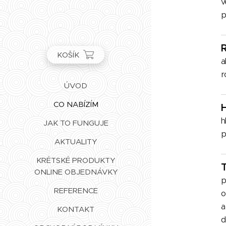
v
p
R
KOŠÍK
a
r
ÚVOD
CO NABÍZÍM
H
h
JAK TO FUNGUJE
p
AKTUALITY
KRÉTSKÉ PRODUKTY
T
ONLINE OBJEDNÁVKY
p
REFERENCE
o
a
KONTAKT
d