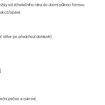
ždy od středečního rána do úterní půlnoci formou
cuk.cz/opava
. dříve po předchozí domluvě)
a
teční pečivo a cukroví;