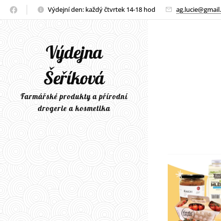
Výdejní den: každý čtvrtek 14-18 hod
ag.lucie@gmail
Výdejna
Šeříková
Farmářské produkty a přírodní
drogerie a kosmetika