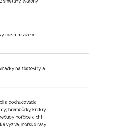
y, smetany, tvarohy,
tivy masa, mražené
, omáčky na těstoviny a
soli a dochucovadla;
émy; brambůrky, krekry
čupy, hořčice a chilli
ká výživa, mořské řasy,