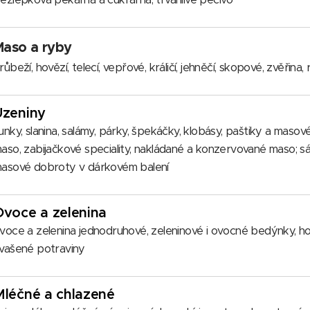
Maso a ryby
růbeží, hovězí, telecí, vepřové, králičí, jehněčí, skopové, zvěřina,
Uzeniny
unky, slanina, salámy, párky, špekáčky, klobásy, paštiky a mas
aso, zabijačkové speciality, nakládané a konzervované maso; sádl
asové dobroty v dárkovém balení
Ovoce a zelenina
voce a zelenina jednodruhové, zeleninové i ovocné bedýnky, h
vašené potraviny
Mléčné a chlazené