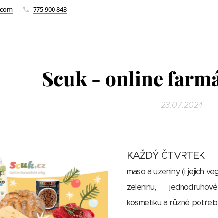
.com
775 900 843
Scuk - online farmá
23.07.2024
KAŽDÝ ČTVRTEK
🧈 
maso a uzeniny (i jejich ve
zeleninu, 🌾 jednodruhové 
kosmetiku a různé potřeby