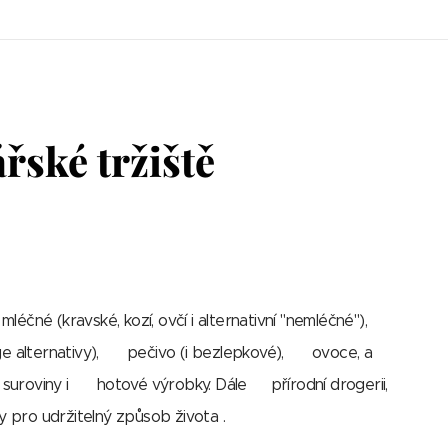
řské tržiště
mléčné (kravské, kozí, ovčí i alternativní "nemléčné"), 🥩
ge alternativy), 🥐 pečivo (i bezlepkové), 🍎 ovoce, a
suroviny i 🥫 hotové výrobky. Dále 🧴přírodní drogerii,
 pro udržitelný způsob života .