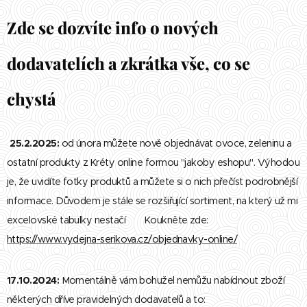
Zde se dozvíte info o nových
dodavatelích a zkrátka vše, co se
chystá 😉
25.2.2025:
od února můžete nově objednávat ovoce, zeleninu a
ostatní produkty z Kréty online formou "jakoby eshopu". Výhodou
je, že uvidíte fotky produktů a můžete si o nich přečíst podrobnější
informace. Důvodem je stále se rozšiřující sortiment, na který už mi
excelovské tabulky nestačí 😉 Koukněte zde:
https://www.vydejna-serikova.cz/objednavky-online/
17.10.2024:
Momentálně vám bohužel nemůžu nabídnout zboží
některých dříve pravidelných dodavatelů a to: