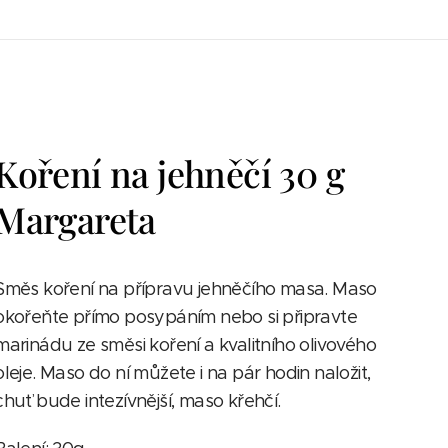
Koření na jehněčí 30 g
Margareta
Směs koření na přípravu jehněčího masa. Maso
okořeňte přímo posypáním nebo si připravte
marinádu ze směsi koření a kvalitního olivového
oleje. Maso do ní můžete i na pár hodin naložit,
chuť bude intezívnější, maso křehčí.