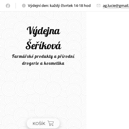
Výdejní den: každý čtvrtek 14-18 hod
ag.lucie@gmail
Výdejna
Šeříková
Farmářské produkty a přírodní
drogerie a kosmetika
KOŠÍK