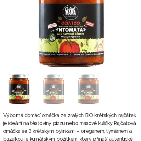
Výborná domácí omáčka ze zralých BIO krétských rajčátek
je ideální na těstoviny, pizzu nebo masové kuličky. Rajčatová
omáčka se 3 krétskými bylinkami – oreganem, tymiánem a
bazalkou je kulinářským požitkem, který přináší autentické