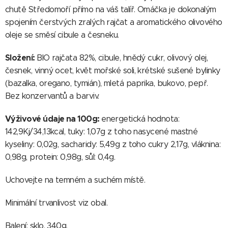
chutě Středomoří přímo na váš talíř. Omáčka je dokonalým
spojením čerstvých zralých rajčat a aromatického olivového
oleje se směsí cibule a česneku.
Složení:
BIO rajčata 82%, cibule, hnědý cukr, olivový olej,
česnek, vinný ocet, květ mořské soli, krétské sušené bylinky
(bazalka, oregano, tymián), mletá paprika, bukovo, pepř.
Bez konzervantů a barviv.
Výživové údaje na 100g:
energetická hodnota:
142,9Kj/34,13kcal, tuky: 1,07g z toho nasycené mastné
kyseliny: 0,02g, sacharidy: 5,49g z toho cukry 2,17g, vláknina:
0,98g, protein: 0,98g, sůl: 0,4g.
Uchovejte na temném a suchém místě.
Minimální trvanlivost viz obal.
Balení: sklo, 340g.