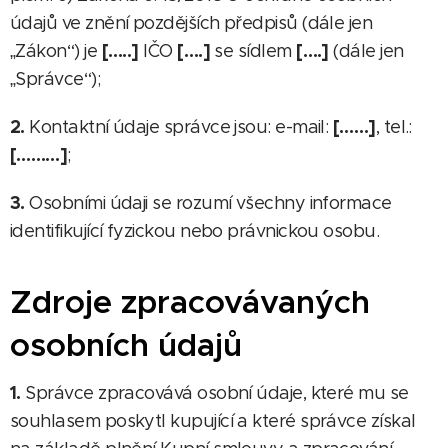
údajů ve znění pozdějších předpisů (dále jen
[…..]
[….]
[….]
„Zákon“) je
IČO
se sídlem
(dále jen
„Správce“);
2.
[……]
Kontaktní údaje správce jsou: e-mail:
, tel.:
[………]
;
3.
Osobními údaji se rozumí všechny informace
identifikující fyzickou nebo právnickou osobu.
Zdroje zpracovávaných
osobních údajů
1.
Správce zpracovává osobní údaje, které mu se
souhlasem poskytl kupující a které správce získal