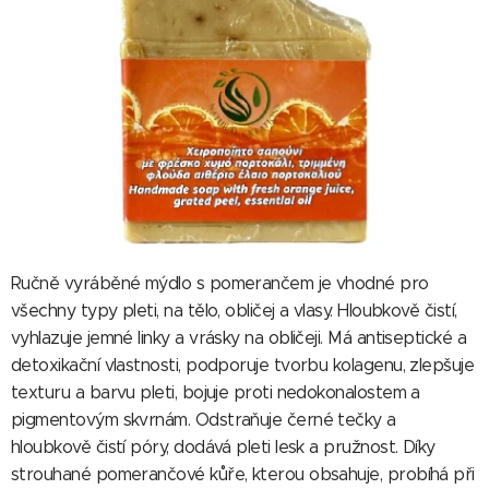
Ručně vyráběné mýdlo s pomerančem je vhodné pro
všechny typy pleti, na tělo, obličej a vlasy. Hloubkově čistí,
vyhlazuje jemné linky a vrásky na obličeji. Má antiseptické a
detoxikační vlastnosti, podporuje tvorbu kolagenu, zlepšuje
texturu a barvu pleti, bojuje proti nedokonalostem a
pigmentovým skvrnám. Odstraňuje černé tečky a
hloubkově čistí póry, dodává pleti lesk a pružnost. Díky
strouhané pomerančové kůře, kterou obsahuje, probíhá při