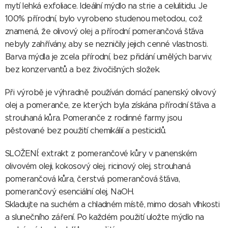
mytí lehká exfoliace. Ideální mýdlo na strie a celulitidu. Je
100% přírodní, bylo vyrobeno studenou metodou, což
znamená, že olivový olej a přírodní pomerančová šťáva
nebyly zahřívány, aby se nezničily jejich cenné vlastnosti.
Barva mýdla je zcela přírodní, bez přidání umělých barviv,
bez konzervantů a bez živočišných složek.
Při výrobě je výhradně používán domácí panenský olivový
olej a pomeranče, ze kterých byla získána přírodní šťáva a
strouhaná kůra. Pomeranče z rodinné farmy jsou
pěstované bez použití chemikálií a pesticidů.
SLOŽENÍ: extrakt z pomerančové kůry v panenském
olivovém oleji, kokosový olej, ricinový olej, strouhaná
pomerančová kůra, čerstvá pomerančová šťáva,
pomerančový esenciální olej, NaOH.
Skladujte na suchém a chladném místě, mimo dosah vlhkosti
a slunečního záření. Po každém použití uložte mýdlo na