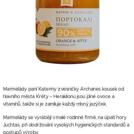
Marmelády paní Kateriny z vesničky Archanes kousek od
hlavního města Kréty – Heraklionu jsou plné ovoce a
vitamínů, takže si je zamiluje každý mlsný jazýček.
Marmelády se vyrábějí v malé rodinné firmě, na úpatí hory
Juchtas, při dodržování vysokých hygienických standardů a
postupů výroby.