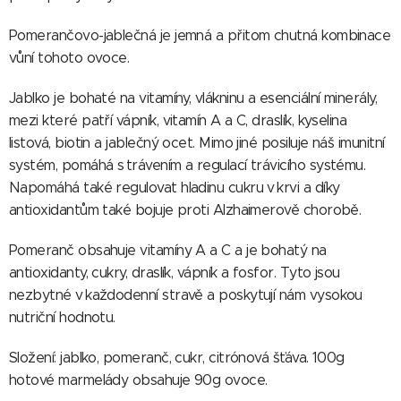
Pomerančovo-jablečná je jemná a přitom chutná kombinace
vůní tohoto ovoce.
Jablko je bohaté na vitamíny, vlákninu a esenciální minerály,
mezi které patří vápník, vitamín A a C, draslík, kyselina
listová, biotin a jablečný ocet. Mimo jiné posiluje náš imunitní
systém, pomáhá s trávením a regulací trávicího systému.
Napomáhá také regulovat hladinu cukru v krvi a díky
antioxidantům také bojuje proti Alzhaimerově chorobě.
Pomeranč obsahuje vitamíny A a C a je bohatý na
antioxidanty, cukry, draslík, vápník a fosfor. Tyto jsou
nezbytné v každodenní stravě a poskytují nám vysokou
nutriční hodnotu.
Složení: jablko, pomeranč, cukr, citrónová šťáva. 100g
hotové marmelády obsahuje 90g ovoce.