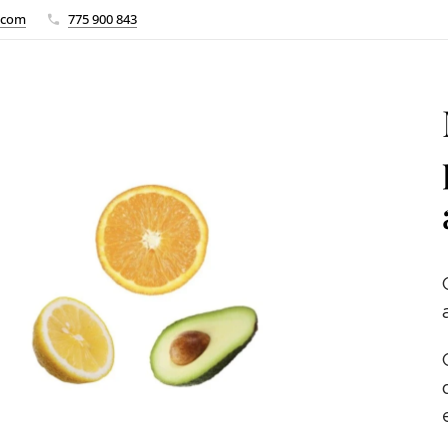
.com
775 900 843