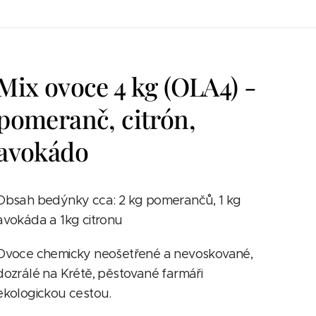
Mix ovoce 4 kg (OLA4) -
pomeranč, citrón,
avokádo
Obsah bedýnky cca: 2 kg pomerančů, 1 kg
avokáda a 1kg citronu
Ovoce chemicky neošetřené a nevoskované,
dozrálé na Krétě, pěstované farmáři
ekologickou cestou.