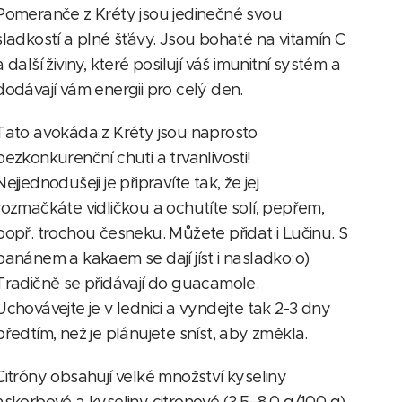
Pomeranče z Kréty jsou jedinečné svou
sladkostí a plné šťávy. Jsou bohaté na vitamín C
a další živiny, které posilují váš imunitní systém a
dodávají vám energii pro celý den.
Tato avokáda z Kréty jsou naprosto
bezkonkurenční chuti a trvanlivosti!
Nejjednodušeji je připravíte tak, že jej
rozmačkáte vidličkou a ochutíte solí, pepřem,
popř. trochou česneku. Můžete přidat i Lučinu. S
banánem a kakaem se dají jíst i nasladko;o)
Tradičně se přidávají do guacamole.
Uchovávejte je v lednici a vyndejte tak 2-3 dny
předtím, než je plánujete sníst, aby změkla.
Citróny obsahují velké množství kyseliny