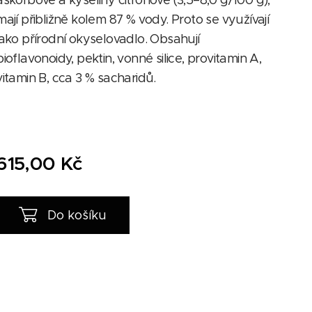
askorbové a kyseliny citronové (3,5–8,0 g/100 g),
mají přibližně kolem 87 % vody. Proto se využívají
jako přírodní okyselovadlo. Obsahují
bioflavonoidy, pektin, vonné silice, provitamin A,
vitamin B, cca 3 % sacharidů.
615,00
Kč
Do košíku