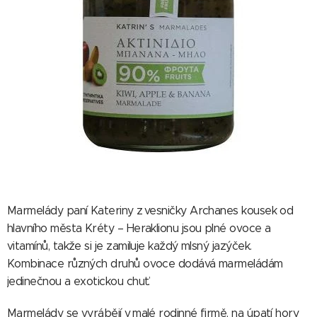
Marmelády paní Kateriny z vesničky Archanes kousek od
hlavního města Kréty – Heraklionu jsou plné ovoce a
vitamínů, takže si je zamiluje každý mlsný jazýček.
Kombinace různých druhů ovoce dodává marmeládám
jedinečnou a exotickou chuť.
Marmelády se vyrábějí v malé rodinné firmě, na úpatí hory