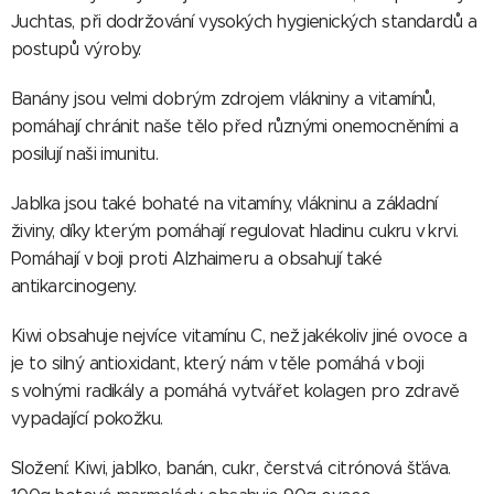
Juchtas, při dodržování vysokých hygienických standardů a
postupů výroby.
Banány jsou velmi dobrým zdrojem vlákniny a vitamínů,
pomáhají chránit naše tělo před různými onemocněními a
posilují naši imunitu.
Jablka jsou také bohaté na vitamíny, vlákninu a základní
živiny, díky kterým pomáhají regulovat hladinu cukru v krvi.
Pomáhají v boji proti Alzhaimeru a obsahují také
antikarcinogeny.
Kiwi obsahuje nejvíce vitamínu C, než jakékoliv jiné ovoce a
je to silný antioxidant, který nám v těle pomáhá v boji
s volnými radikály a pomáhá vytvářet kolagen pro zdravě
vypadající pokožku.
Složení: Kiwi, jablko, banán, cukr, čerstvá citrónová šťáva.