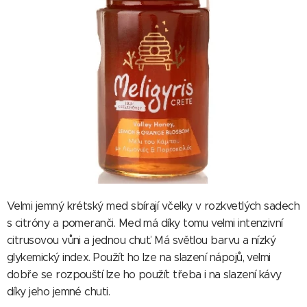
Velmi jemný krétský med sbírají včelky v rozkvetlých sadech
s citróny a pomeranči. Med má díky tomu velmi intenzivní
citrusovou vůni a jednou chuť. Má světlou barvu a nízký
glykemický index. Použít ho lze na slazení nápojů, velmi
dobře se rozpouští lze ho použít třeba i na slazení kávy
díky jeho jemné chuti.