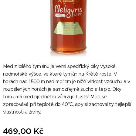
Med z bílého tymiánu je velmi specifický díky vysoké
nadmořské výšce, ve které tymián na Krétě roste. V
horách nad 1500 m nad mořem je nižší vlhkost vzduchu a v
rozpálených horách je samozřejmě sucho a teplo. Díky
tomu má med ojedinělou vůni a je hustší. Med se
zpracovává při teplotě do 40°C, aby si zachoval ty nejlepší
vlastnosti a živiny.
469,00
Kč