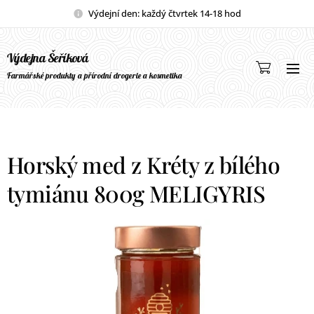
Výdejní den: každý čtvrtek 14-18 hod
Výdejna Šeříková
Farmářské produkty a přírodní drogerie a kosmetika
Horský med z Kréty z bílého
tymiánu 800g MELIGYRIS