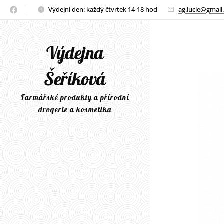
Výdejní den: každý čtvrtek 14-18 hod
ag.lucie@gmail
Výdejna
Šeříková
Farmářské produkty a přírodní
drogerie a kosmetika