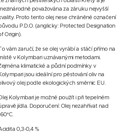
ze známých pěstitelských oblastí Kréty a je
mezinárodně považována za záruku nejvyšší
kvality. Proto tento olej nese chráněné označení
původu P.D.O. (anglicky: Protected Designation
of Origin).
To vám zaručí, že se olej vyrábí a stáčí přímo na
místě v Kolymbari uznávanými metodami.
Zejména klimatické a půdní podmínky v
Kolympari jsou ideální pro pěstování oliv na
olivový olej podle ekologických směrnic EU.
Olej Kolymbari je možné použít i při tepelném
úpravě jídla. Doporučení: Olej nezahřívat nad
160°C.
Acidita 0,3-0,4 %