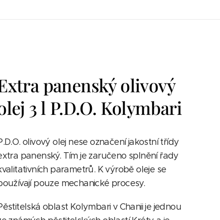
Extra panenský olivový
olej 3 l P.D.O. Kolymbari
P.D.O. olivový olej nese označení jakostní třídy
extra panenský. Tím je zaručeno splnění řady
kvalitativních parametrů. K výrobě oleje se
používají pouze mechanické procesy.
Pěstitelská oblast Kolymbari v Chanii je jednou