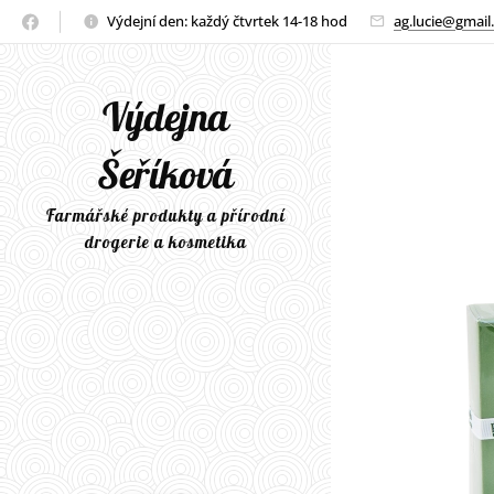
Výdejní den: každý čtvrtek 14-18 hod
ag.lucie@gmail
Výdejna
Šeříková
Farmářské produkty a přírodní
drogerie a kosmetika