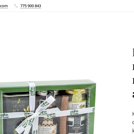
.com
775 900 843