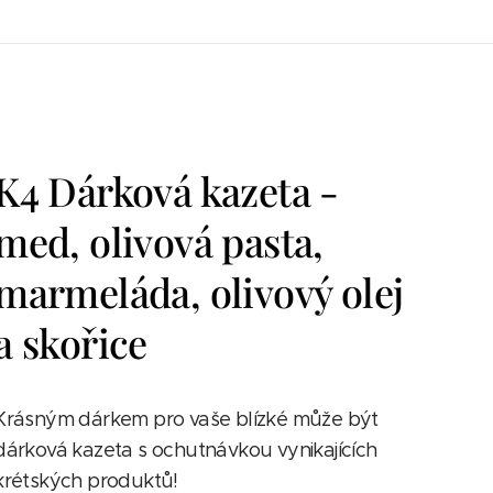
K4 Dárková kazeta -
med, olivová pasta,
marmeláda, olivový olej
a skořice
Krásným dárkem pro vaše blízké může být
dárková kazeta s ochutnávkou vynikajících
krétských produktů!