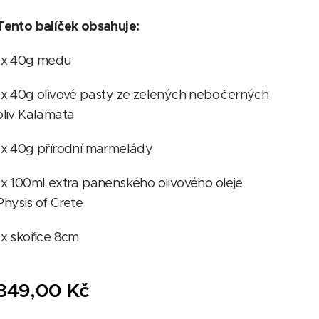
Tento balíček obsahuje:
1x 40g medu
1x 40g olivové pasty ze zelených nebo černých
oliv Kalamata
1x 40g přírodní marmelády
1x 100ml extra panenského olivového oleje
Physis of Crete
1x skořice 8cm
349,00
Kč