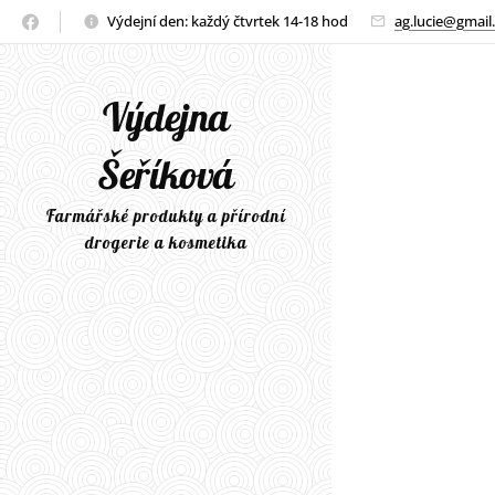
Výdejní den: každý čtvrtek 14-18 hod
ag.lucie@gmail
Výdejna
Šeříková
Farmářské produkty a přírodní
drogerie a kosmetika