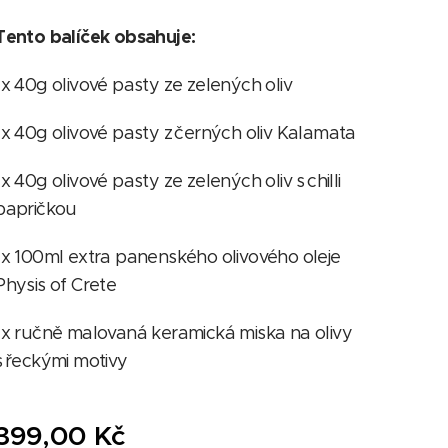
Tento balíček obsahuje:
1x 40g olivové pasty ze zelených oliv
1x 40g olivové pasty z černých oliv Kalamata
1x 40g olivové pasty ze zelených oliv s chilli
papričkou
1x 100ml extra panenského olivového oleje
Physis of Crete
1x ručně malovaná keramická miska na olivy
s řeckými motivy
399,00
Kč