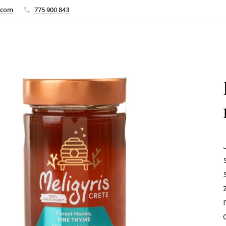
.com
775 900 843