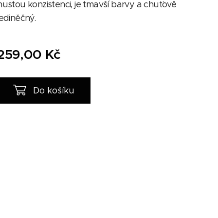
hustou konzistenci, je tmavší barvy a chuťově
jediněčný.
259,00
Kč
Do košíku