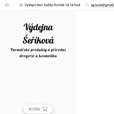
Výdejní den: každý čtvrtek 14-18 hod
ag.lucie@gmail
Výdejna
Šeříková
Farmářské produkty a přírodní
drogerie a kosmetika
KOŠÍK