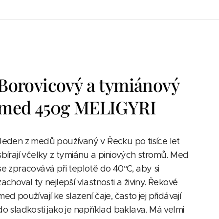
Borovicový a tymiánový
med 450g MELIGYRI
Jeden z medů používaný v Řecku po tisíce let
sbírají včelky z tymiánu a piniových stromů. Med
se zpracovává při teplotě do 40°C, aby si
zachoval ty nejlepší vlastnosti a živiny. Řekové
med používají ke slazení čaje, často jej přidávají
do sladkosti jako je například baklava. Má velmi