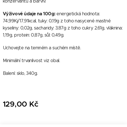
konzervantů a barviv.
Výživové údaje na 100g:
energetická hodnota:
74,99Kj/17,91kcal, tuky: 0,19g z toho nasycené mastné
kyseliny: 0,02g, sacharidy: 3,87g z toho cukry 2,61g, vláknina:
1,19g, protein: 0,87g, sůl: 0,49g.
Uchovejte na temném a suchém místě.
Minimální trvanlivost viz obal.
Balení: sklo, 340g.
129,00
Kč