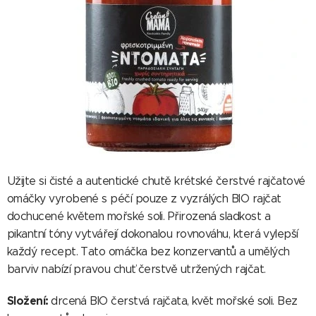
Užijte si čisté a autentické chutě krétské čerstvé rajčatové
omáčky vyrobené s péčí pouze z vyzrálých BIO rajčat
dochucené květem mořské soli. Přirozená sladkost a
pikantní tóny vytvářejí dokonalou rovnováhu, která vylepší
každý recept. Tato omáčka bez konzervantů a umělých
barviv nabízí pravou chuť čerstvě utržených rajčat.
Složení:
drcená BIO čerstvá rajčata, květ mořské soli. Bez